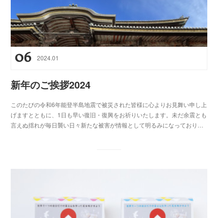
06
2024
.
01
新年のご挨拶2024
このたびの令和6年能登半島地震で被災された皆様に心よりお見舞い申し上
げますとともに、1日も早い復旧・復興をお祈りいたします。未だ余震とも
言えぬ揺れが毎日襲い日々新たな被害が情報として明るみになっており…