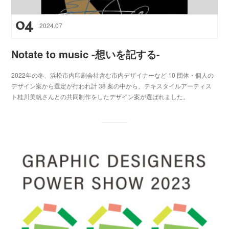
04
2024
.
07
Notate to music -想いを記する-
2022年の冬、浜松市内印刷会社含む市内デザイナーなど 10 団体・個人の
デザイン案から選定が行われ計 38 案の中から、テキスタイルアーティス
ト桂川美帆さんとの共同制作をしたデザイン案が選ばれました。