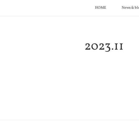
HOME
News & bl
2023
.
11