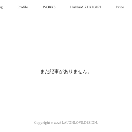
og
Profile
WORKS
HANAMIZUKI GIFT
Price
まだ記事がありません。
Copyright ©
2026
LAUGHLOVE.DESIGN
.