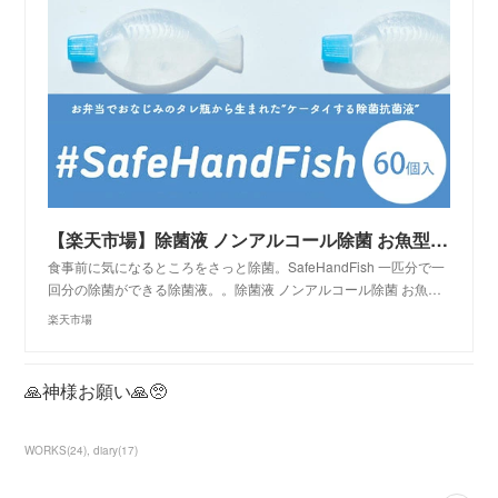
【楽天市場】除菌液 ノンアルコール除菌 お魚型 除菌抗菌液 SafeHandFish（60個） セーフハンドフィッシュ タレ瓶 除菌 CleanseEX クリアンスEX 敏感肌 アルコール過敏症 天然
食事前に気になるところをさっと除菌。SafeHandFish 一匹分で一
回分の除菌ができる除菌液。。除菌液 ノンアルコール除菌 お魚…
楽天市場
🙏神様お願い🙏🥺
WORKS
(
24
)
diary
(
17
)